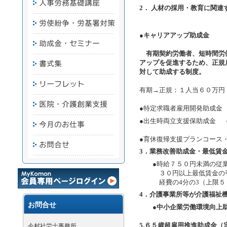
2． 人材の採用・教育に関連
●キャリアアップ助成金
有期契約労働者、短時間労
アップを促進するため、正規
対して助成する制度。
有期→正規：１人当６０万円
●特定求職者雇用開発助成金
●出生時両立支援保助成金 
●育休復帰支援プランコース
3．業務改善助成金・最低賃
●時給７５０円未満の従業
３０円以上最低賃金の引き
経費の4分の3（上限５０
4．介護事業所等が介護福祉
お問合せ
●中小企業労働環境向上
5.６５歳超雇用推進助成金
今村社労士事務所