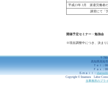
平成
23
年
3
月 派遣労働者
講習にて「労働基準
開催予定セミナー・勉強会
※現在調整中につき、決まり
〒780
高知県高知市土
Ｔｅｌ：088-
Ｆａｘ：088-
E-ｍａｉｌ：
sharoush
Copyright © Imamura Labor Consult
当事務所のプラ