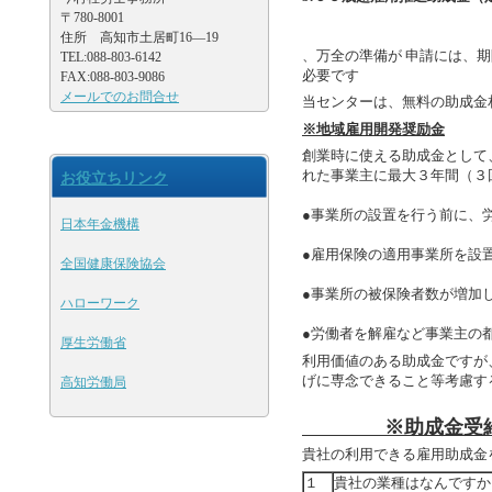
〒780-8001
住所 高知市土居町16―19
、万全の準備が
申請には、期
TEL:088-803-6142
必要です
FAX:088-803-9086
メールでのお問合せ
当センターは、無料の助成金
※地域雇用開発奨励金
創業時に使える助成金として
れた事業主に最大３年間（３
お役立ちリンク
●事業所の設置を行う前に、
日本年金機構
●雇用保険の適用事業所を設
全国健康保険協会
●事業所の被保険者数が増加
ハローワーク
●労働者を解雇など事業主の
厚生労働省
利用価値のある助成金ですが
げに専念できること等考慮す
高知労働局
※助成金受給
貴社の利用できる雇用助成金
１
貴社の業種はなんです