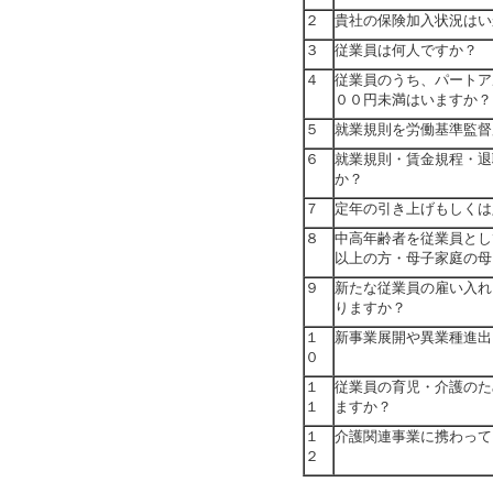
２
貴社の保険加入状況はい
３
従業員は何人ですか？
４
従業員のうち、パートア
００円未満はいますか？
５
就業規則を労働基準監督
６
就業規則・賃金規程・退
か？
７
定年の引き上げもしくは
８
中高年齢者を従業員とし
以上の方・母子家庭の母
９
新たな従業員の雇い入れ
りますか？
１
新事業展開や異業種進出
０
１
従業員の育児・介護のた
１
ますか？
１
介護関連事業に携わって
２