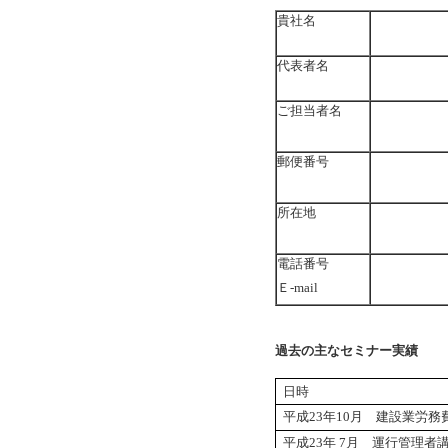
貴社名
代表者名
ご担当者名
郵便番号
所在地
電話番号
Ｅ-mail
過去の主なセミナー実績
日時 
平成
23
年
10
月 建設業労務
平成
23
年
7
月 運行管理者