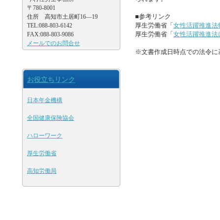
〒780-8001
■参考リンク
住所 高知市土居町16―19
厚生労働省「
女性活躍推進法
TEL:088-803-6142
厚生労働省「
女性活躍推進法
FAX:088-803-9086
メールでのお問合せ
※文書作成日時点での法令に
お役立ちリンク
日本年金機構
全国健康保険協会
ハローワーク
厚生労働省
高知労働局