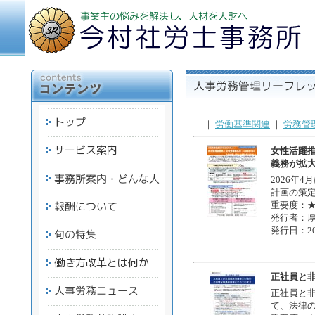
｜
労働基準関連
｜
労務管
女性活躍
義務が拡
2026年
計画の策
重要度：
発行者：
発行日：20
正社員と
正社員と
て、法律