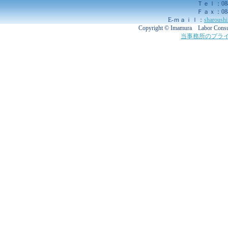
Ｔｅｌ：088-
Ｆａｘ：088-
E-ｍａｉｌ：
sharoush
Copyright © Imamura Labor Consult
当事務所のプラ