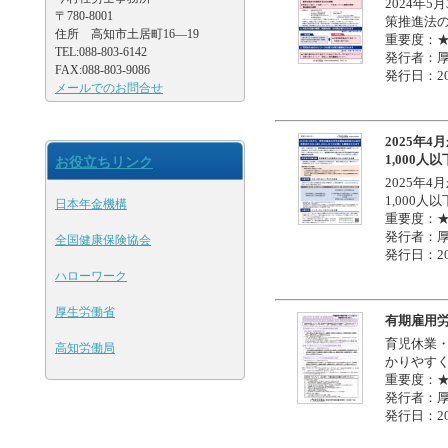
2024年
〒780-8001
策推進法
住所 高知市土居町16―19
重要度：
TEL:088-803-6142
発行者：
FAX:088-803-9086
発行日：20
メールでのお問合せ
2025年
1,000
お役立ちリンク
2025年
1,000
日本年金機構
重要度：
発行者：
全国健康保険協会
発行日：20
ハローワーク
厚生労働省
有期雇用
育児休業
高知労働局
かりやす
重要度：
発行者：
発行日：20